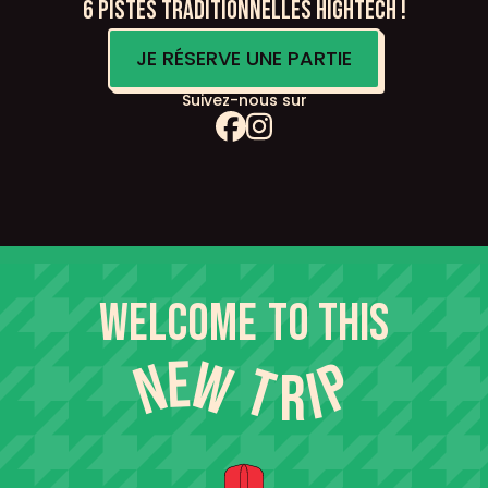
6 pistes traditionnelles HighTech !
JE RÉSERVE UNE PARTIE
Suivez-nous sur
Welcome
to this
P
W
E
N
T
I
R