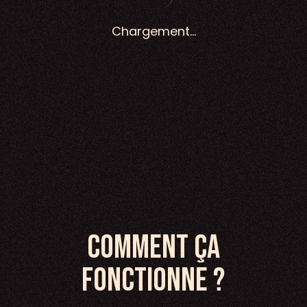
Chargement...
COMMENT ÇA
FONCTIONNE ?